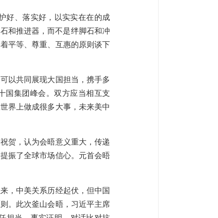
护好、落实好，以实实在在的成
舱石和推进器，而不是绊脚石和冲
本着平等、尊重、互惠的原则谈下
美可以共同展现大国担当，携手多
二十国集团峰会。双方应当相互支
在世界上做成很多大事，未来美中
和祝贺，认为会晤意义重大，传递
，提振了全球市场信心。元首会晤
以来，中美关系历经起伏，但中国
原则。此次釜山会晤，习近平主席
任担当。事实证明，对话比对抗