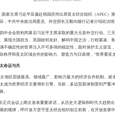
1月1日，国家主席习近平应邀赴韩国庆州出席亚太经合组织（APEC
际，中共中央政治局委员、外交部长王毅向随行记者介绍此访情
四中全会胜利闭幕后习近平主席采取的重大元首外交行动。三天
、展现大国担当、巩固睦邻友好、解码中国之治，行程紧凑、
满不确定性的世界注入不可多得的稳定性，面对保护主义逆流
际秩序和亚太区域合作的影响力、塑造力与日俱增，“世界看亚太
太命运与共
太地区层级最高、领域最广、影响力最大的经济合作机制。诞生3
太成为世界经济主要增长引擎。当前，多边贸易体制受到严重
验。
人非正式会议上两次发表重要讲话，从历史大逻辑和时代大趋势
发展的规律，呼吁各方坚守亚太经合组织创立初衷，在开放发展