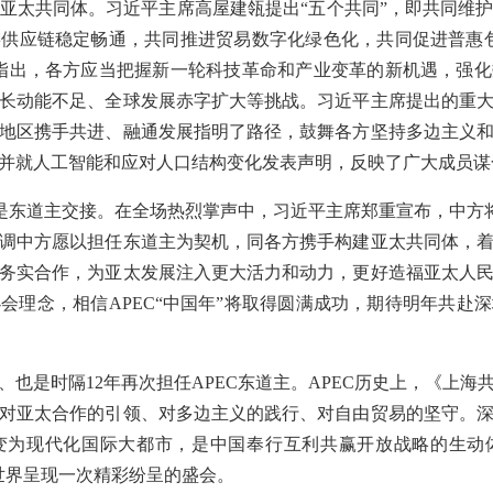
亚太共同体。习近平主席高屋建瓴提出“五个共同”，即共同维
供应链稳定畅通，共同推进贸易数字化绿色化，共同促进普惠
指出，各方应当把握新一轮科技革命和产业变革的新机遇，强
长动能不足、全球发展赤字扩大等挑战。习近平主席提出的重
地区携手共进、融通发展指明了路径，鼓舞各方坚持多边主义
并就人工智能和应对人口结构变化发表声明，反映了广大成员谋
刻是东道主交接。在全场热烈掌声中，习近平主席郑重宣布，中方将
调中方愿以担任东道主为契机，同各方携手构建亚太共同体，
务实合作，为亚太发展注入更大活力和动力，更好造福亚太人
会理念，相信APEC“中国年”将取得圆满成功，期待明年共赴
、也是时隔12年再次担任APEC东道主。APEC历史上，《上
对亚太合作的引领、对多边主义的践行、对自由贸易的坚守。
为现代化国际大都市，是中国奉行互利共赢开放战略的生动体
世界呈现一次精彩纷呈的盛会。