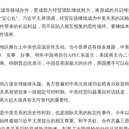
能源等领域合作，责成双方经贸团队继续努力，将形成的共识维
“定心丸”。习近平主席强调，经贸应该继续成为中美关系的压
作带来的长远利益，而不应陷入相互报复的恶性循环。要继续
作清单。
地区舞台上中美也应该良性互动。当今世界还有很多难题，中
、实事、好事。明年中国将担任APEC东道主，美国将主办
果。特朗普总统表示，中国是美国最大的伙伴，两国携手可以
间占据全球媒体头版。各方普遍对中美元首成功会晤表示欢迎
关系有望迎来一段稳定可控时期。中美经贸问题重回对话轨道
系大起大落具有无可替代的重要性。
是中美关系的历史性时刻，也是国际关系的标志性事件。今年
始终遵循习近平主席提出的相互尊重、和平共处、合作共赢三
领中美关系巨轮穿越急流险滩，彰显了大国领袖的自信从容和责