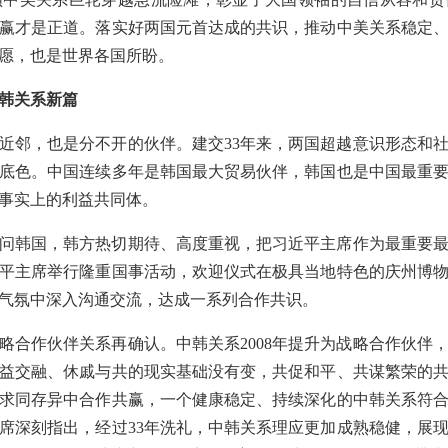
赢才是正道。落实好两国元首达成的共识，推动中美关系稳定
愿，也是世界各国所盼。
韩关系新篇
近邻，也是分不开的伙伴。建交33年来，两国超越意识形态和
底色。中国连续多年是韩国最大贸易伙伴，韩国也是中国最重
事实上的利益共同体。
访问韩国，韩方热切期待、高度重视，把习近平主席作为最重要
平主席举行隆重国事活动，欢迎仪式在极具当地特色的庆州博
气氛中深入沟通交流，达成一系列合作共识。
略合作伙伴关系再确认。中韩关系2008年提升为战略合作伙伴
益交融、休戚与共的现实基础没有变，共促和平、共谋繁荣的
求同存异中合作共赢，一个健康稳定、持续深化的中韩关系符
席深刻指出，经过33年洗礼，中韩关系理应更加成熟稳健，展