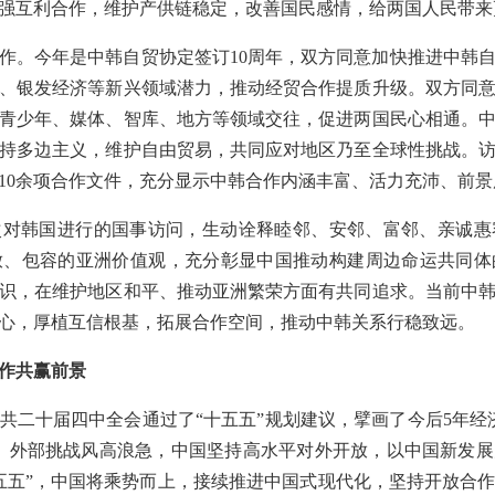
强互利合作，维护产供链稳定，改善国民感情，给两国人民带来
作。今年是中韩自贸协定签订10周年，双方同意加快推进中韩
、银发经济等新兴领域潜力，推动经贸合作提质升级。双方同
青少年、媒体、智库、地方等领域交往，促进两国民心相通。
持多边主义，维护自由贸易，共同应对地区乃至全球性挑战。
10余项合作文件，充分显示中韩合作内涵丰富、活力充沛、前景
次对韩国进行的国事访问，生动诠释睦邻、安邻、富邻、亲诚惠
放、包容的亚洲价值观，充分彰显中国推动构建周边命运共同体
识，在维护地区和平、推动亚洲繁荣方面有共同追求。当前中
心，厚植互信根基，拓展合作空间，推动中韩关系行稳致远。
作共赢前景
共二十届四中全会通过了“十五五”规划建议，擘画了今后5年经
、外部挑战风高浪急，中国坚持高水平对外开放，以中国新发
五五”，中国将乘势而上，接续推进中国式现代化，坚持开放合