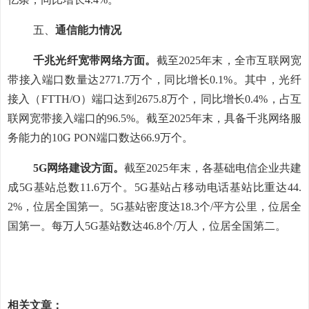
五、
通信能力
情况
千兆光纤宽带网络方面。
截至
2025
年末
，全市互联网宽
带接入端口数量达
2771.7
万
个，同比增长
0.1
%
。其中，光纤
接入（
FTTH/O
）端口达到
2675.8
万
个，同比增长
0.4
%
，占互
联网宽带接入端口的
9
6.5
%
。截至
2025
年末
，具备千兆网络服
务能力的
10G PON
端口数达
6
6.9
万个。
5G
网络建设方面。
截至
2025
年末
，各基础电信企业共建
成
5G
基站总数
1
1.6
万个。
5G
基站占移动电话基站比重达
44.
2
%
，位居全国第一。
5G
基站密度达
1
8.3
个
/
平方公里，位居全
国第一。
每万人
5G
基站数达
46.8
个
/
万人，位居全国第二。
相关文章：