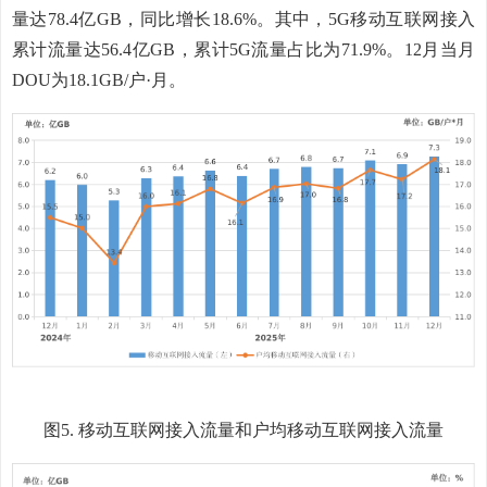
量达
78.4
亿
GB
，同比
增长
18.6
%
。
其中，
5G
移动互联网接入
累计流量达
56.4
亿
GB
，累计
5G
流量占比为
71.9%
。
12
月
当月
DOU
为
18.1
GB/
户·月。
图
5
.
移动互联网接入流量和户均移动互联网接入流量