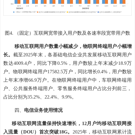
图
4
.
（固定）互联网宽带接入用户数及
各
速率
段
宽带用户
数
移
动互联网用户数量
小幅减少
，
物联网终端用户
小幅增
长
。
截至
2025
年末
，
各基础电信企业共
发展移动互联网
用户
数达
4009.4
户
，
同比
下降
0.5
%
，
用户数
较
上年末减少
18.9
万
户。物联网终端用户
17582.5
万户，
同比增长
0.4%
，
用户数
较
上年末净增
66.9
万户。在物联网终端用户中
，
车联网终端用
户
、公共服务终端用户、零售服务终端用户
占比分
列前三，
占比分
别
为
35.2
%
、
22.4
%
、
9.9
%
。
四、
电信业务使用情况
移动互联网流量
保持快速增长
，
12
月
户均移动互联网接
入流量（
DOU
）
首次突破
18G
。
2025
年，
移动互联网累计流