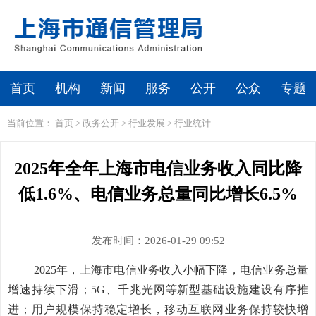
首页
机构
新闻
服务
公开
公众
专题
当前位置：
首页
>
政务公开
>
行业发展
>
行业统计
2025年全年上海市电信业务收入同比降
低1.6%、电信业务总量同比增长6.5%
发布时间：2026-01-29 09:52
2025
年
，
上海
市
电信业务收入
小幅下降，
电信业务总量
增
速持续下滑
；
5G
、千兆光网等新型基础设施
建设有序推
进；
用户
规模保持稳定增长
，
移动互联网业务
保持较快增