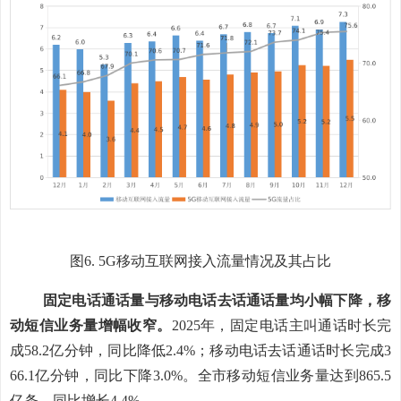
图
6
.
5G
移动互联网接入流量
情况及其占比
固定
电话通话量
与
移动电话去话通话量
均
小幅下降
，
移
动短信业务
量增幅
收窄
。
2025
年，
固定电话主叫通话时长完
成
58.2
亿分钟，同比
降低
2.4
%
；移动电话去话通话时长完成
3
66.1
亿分钟，同比
下降
3.0
%
。
全市
移动短信业务量
达到
865.5
亿条，
同比
增长
4.4
%
。