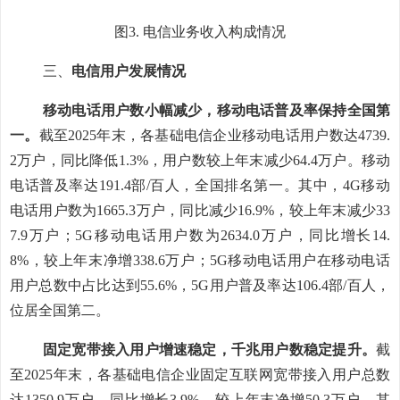
图
3
.
电信业务收入构成情况
三、
电信用户发展情况
移动电话用户数
小幅减少，移动电话普及率保持全国第
一
。
截至
2025
年末
，
各基础电信企业
移动电话用户数达
4739.
2
万户，
同比降低
1.3%
，用户数较上年末减少
64.4
万户。移动
电话普及率达
191.4
部
/
百人，全国排名第一。
其中
，
4G
移动
电话
用户数为
1665.3
万户，同比
减少
16.9
%
，
较上年末减少
33
7.9
万户；
5
G
移动电话
用户数为
2634.0
万户，同比
增长
14.
8
%
，
较
上年末净增
338.6
万户；
5
G
移动电话
用户在移动电话
用户总数中占比
达到
55.6
%
，
5G
用户普及率达
106.4
部
/
百人，
位居全国第二
。
固定宽带接入用户
增速
稳定
，千兆用户数
稳定提升。
截
至
2025
年末
，
各基础电信企业
固定互联网宽带接入用户总数
达
1350.9
万
户，
同比增长
3.9%
，
较
上年末净增
50.3
万户。其