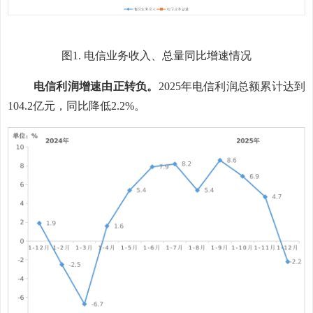
图
1.
电信业务收入
、总量
同比增速
情况
电
信利润
增速由正转负
。
2025
年
电信利润总额累计达到
104.2
亿元，同比降低
2.2%
。