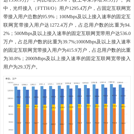
中，光纤接入（
FTTH/O
）用户
1295.4
万户，占固定互联网宽
带接入用户总数的
9
5.9
%
；
100Mbps
及以上接入速率的固定互
联网宽带接入用户达
1272.4
万户，占总用户数的
比重为
9
4.
2
%
；
5
00Mbps
及以上接入速率
的固定互联网宽带用户
达
536.0
万户，占总用户数的
比重为
39.7
%
;1
000Mbps
及以上接入速率
的固定互联网宽带接入用户
为
415.9
万户，占
总用户数的
比重
为
30.8
%
；
2
000Mbps
及以上接入速率的固定互联网宽带接入
用户
为
29.3
万户
。