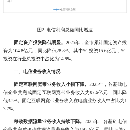
图
2
.
电信利润总额同比增速
固定资产
投资
降低明显
。
2025
年
，
全市
累计固定资产投
资为
104.8
亿元，同比降低
28.8%
。其中
5G
投资
15.6
亿元，
5G
投资在行业总投资中占比为
14.8
%
。
二、
电信业务收入情况
固定互联网宽带业务收入
小幅
下降。
2025
年，各基础电
信企业共完成固定互联网宽带业务收入为
97.6
亿元，同比降
低
3.5%
。固定互联网宽带业务收入在电信业务收入中占比为
1
3.7%
。
移动数据流量业务收入持续下降。
2025
年，各基础电信
企业共完成移动数据流量业务收入为
159.2
亿元，同比下降
8.