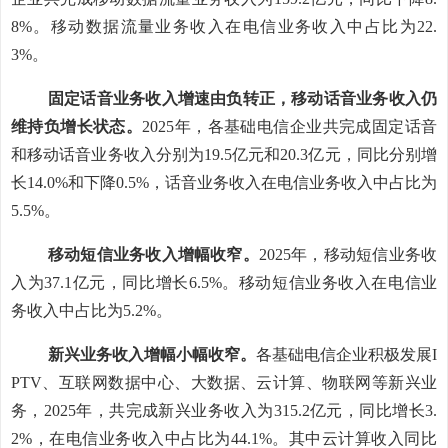
8%
。移动数据流量业务收入在电信业务收入中占比为
22.
3%
。
固定话音业务收入增速由负转正，移动话音业务收入仍
维持负增长状态。
2025
年，各基础电信企业共完成固定话音
和移动话音业务收入分别为
19.5
亿元和
20.3
亿元，同比分别增
长
14.0%
和下降
0.5%
，话音业务收入在电信业务收入中占比为
5.5%
。
移动短信业务收入增幅收窄。
2025
年，
移动短信业务收
入
为
37.1
亿元，
同比
增长
6.5
%
。
移动短信业务
收入在电信业
务收入中占比为
5.2%
。
新兴业务收入增幅小幅收窄。
各基础电信企业积极发展
I
PTV
、互联网数据中心、大数据、云计算、物联网等新兴业
务，
2025
年，共完成新兴业务收入为
315.2
亿元，同比增长
3.
2%
，在电信业务收入中占比为
44.1%
。其中云计算收入同比