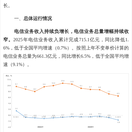
长
。
一、
总体运行情况
电信业务收入
持续负增长，
电信业务总量
增幅持续收
窄
。
2025
年
电信业务收入累计完成
715.1
亿元，同比降低
1.
6%
，
低于全国平均增速（
0.7%
）
。按照上年不变
单
价计算的
电信业务总量为
661.3
亿元，同比增长
6.5%
，
低于全国平均增
速（
9.1%
）
。