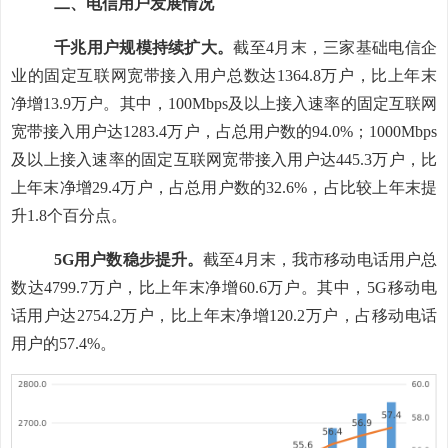
二、电信用户发展情况
千兆用户规模持续扩大。
截至
4月末
，三家基础电信企
业的固定互联网宽带接入用户总数达
1364.8万
户，比上年末
净增
13.9
万户。其中，
100Mbps及以上接入速率的固定互联网
宽带接入用户达
1283.4万
户，占总用户数的
9
4.0
%；1000Mbps
及以上接入速率的固定互联网宽带接入用户达
445.3
万
户，比
上年末净
增
29.4
万户，占总用户数的
3
2
.
6
%，占比较上年末提
升
1.8
个百分点。
5G用户数
稳步
提升。
截至
4月末
，
我市
移动电话用户总
数达
4799.7万
户，比上年末净增
60.6
万户。其中，
5G移动电
话用户达
2754.2万
户，比上年末净增
120.2
万户，占移动电话
用户的
5
7.4
%。