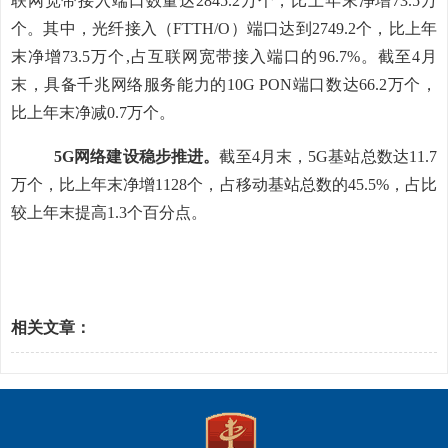
联网宽带接入端口数量达
2845.2万
个，比上年末净增
73.5
万
个。其中，光纤接入（
FTTH/O）端口达到
2749.2
个，比上年
末净增
73.5
万个
,占互联网宽带接入端口的96.
7
%。截至
4月
末
，具备千兆网络服务能力的
10G PON端口数达
66.2
万个，
比上年末净
减
0.7
万个。
5G网络建设稳步推进。
截至
4月末
，
5G基站总数达
11.7
万个，比上年末净
增
1128
个，占移动基站总数的
45
.
5
%，占比
较上年末提高
1.3
个百分点。
相关文章：