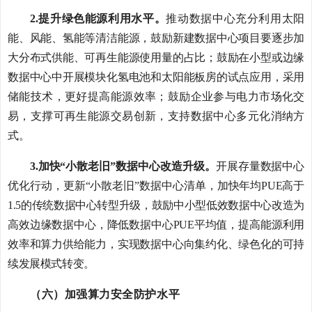
2.
提升绿色能源利用水平。
推动数据中心充分利用太阳
能、风能、氢能等清洁能源，鼓励新建数据中心项目要逐步加
大分布式供能、可再生能源使用量的占比；鼓励在小型或边缘
数据中心中开展模块化氢电池和太阳能板房的试点应用，采用
储能技术，更好提高能源效率；鼓励企业参与电力市场化交
易，支撑可再生能源交易创新，支持数据中心多元化消纳方
式。
3.
加快“小散老旧”数据中心改造升级。
开展存量数据中心
优化行动，更新“小散老旧”数据中心清单，加快年均PUE高于
1.5的传统数据中心转型升级，鼓励中小型低效数据中心改造为
高效边缘数据中心，降低数据中心PUE平均值，提高能源利用
效率和算力供给能力，实现数据中心向集约化、绿色化的可持
续发展模式转变。
（六）加强算力安全防护水平