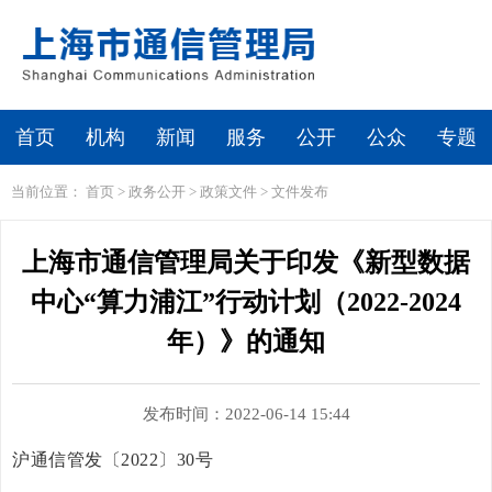
首页
机构
新闻
服务
公开
公众
专题
当前位置：
首页
>
政务公开
>
政策文件
>
文件发布
上海市通信管理局关于印发《新型数据
中心“算力浦江”行动计划（2022-2024
年）》的通知
发布时间：2022-06-14 15:44
沪通信管发〔2022〕30号