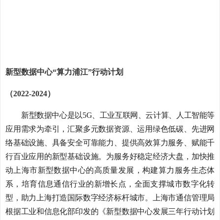
新型数据中心“算力浦江”行动计划
（
2022-2024
）
新型数据中心是以5G、工业互联网、云计算、人工智能等
应用需求为牵引，汇聚多元数据资源、运用绿色低碳、先进网
络基础设施、具备安全可靠能力、提供高效算力服务、赋能千
行百业应用的新型基础设施。为服务好稳定经济大盘，加快推
动上海市新型数据中心的高质量发展，构建算力服务生态体
系，培育信息通信行业的新增长点，全面支撑城市数字化转
型，助力上海打造国际数字经济标杆城市。上海市通信管理局
根据工业和信息化部印发的《新型数据中心发展三年行动计划