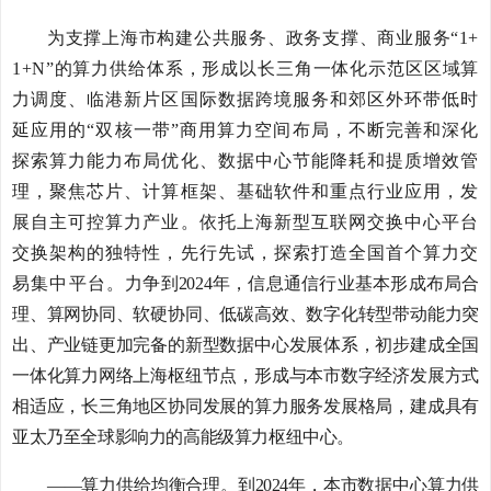
为支撑上海市构建公共服务、政务支撑、商业服务
“
1+
1+N
”
的算力供给体系，形成以长三角一体化示范区区域算
力调度、临港新片区国际数据跨境服务和郊区外环带低时
延应用的
“
双核一带
”
商用算力空间布局，不断完善和深化
探索算力能力布局优化、数据中心节能降耗和提质增效管
理，聚焦芯片、计算框架、基础软件和重点行业应用，发
展自主可控算力产业。依托上海新型互联网交换中心平台
交换架构的独特性，先行先试，探索打造全国首个算力交
易集中平台。
力争到2024年，信息通信行业基本形成布局合
理、算网协同、软硬协同、低碳高效、数字化转型带动能力突
出、产业链更加完备的新型数据中心发展体系，初步建成全国
一体化算力网络上海枢纽节点，形成与本市数字经济发展方式
相适应，长三角地区协同发展的算力服务发展格局，建成具有
亚太乃至全球影响力的高能级算力枢纽中心。
——算力供给均衡合理。到2024年，本市数据中心算力供