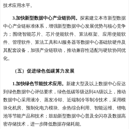
技术应用水平。
3.
加快新型数据中心产业链协同。
探索建立本市新型数据
中心产业链标准体系，增强新型数据中心发展优势与核心竞争
力；围绕智能芯片、芯片使能软件、算法框架、应用使能软
件、管理软件、算法工具和AI服务器等数据中心基础软硬件及
其配套设备，加强产业链联动，推动兼容性适配与硬软协同优
化。
（五）促进绿色低碳算力发展
1.
加快绿色节能技术应用。
新建大型及以上数据中心应达
到绿色数据中心评估要求，绿色低碳等级达到4A级以上，推动
数据中心采用液冷、蒸发冷却、近端制冷等制冷技术，采用模
块化机房、预制化电力模块、余热综合利用、智能运维、锂电
池等节能产品和技术；鼓励新型数据中心普及全闪存及数据高
密存储技术，进一步降低数据存储耗能。