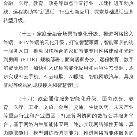
金融、医疗、教育、政务等
重点
垂直行业，
加速
推进互动热
线、远程协助
等“新通话+”行业创新应用，
探索基础通
话业务
转型升级。
（十三）
家庭全融合场景智能
化升级
。
推进网络接入
终端、
IPTV
终端
的云化
升级
，
打造智慧家庭，智能家居的统
一服务入口。推动固移融合的家庭智能专用网络建设和
光纤
到房间（
FTTR
）
规模部署
，面向
居家办公
、远程教育、数字
消费等场景，
加快引入优质智能化应用和内容生态资源，逐
步实现
AI
云
手机、
AI
云电脑、
AI
眼镜、智能网联汽车、具身
智能
等终端的规模接入和智慧管理。
（十四）
政企
通信服务
智能化
升级
。
面向政务、教
育、医疗、工业、
文旅
、
金融、
交通、
生物医药、未来产业
等重点行业和产业园区，打造算网协同的数智公共服务平
台，基于网络内生智能体应用，逐步实现网络弹性开通，算
力随取随用，模型训练微调等能力。推进网络智能体服务的