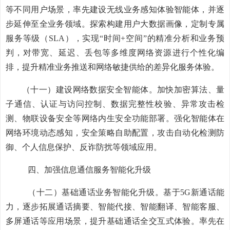
等不同用户场景
，率先建设无线业务感知体验智能体，并逐
步延伸至全业务领域。探索构建用户大数据画像，
定制专属
服务等级（
SLA
），实
现
“时间+空间”的
精准分析
和业务预
判，对
带宽、延迟、丢包等多维度网络资源
进行个性化编
排，提升
精准业务推送和
网络敏捷供给的
差异化
服务
体验
。
（十一）
建设网络数据安全智能体。加快加密算法、量
子通信、认证与访问控制、数据完整性校验、异常攻击检
测、物联设备安全等网络内生安全功能部署。强化智能体在
网络环境动态感知，安全策略自助配置，攻击自动化检测防
御、个人信息保护、反诈防扰等领域应用。
四、
加强信息
通信
服务智能化升级
（十二）
基础通话业务智能化升级。
基于
5G
新通话能
力
，逐步拓展通话摘要、智能代接、
智能翻译、智能客服、
多屏通话等
应用
场景，
提升基础通话
全交互
式
体验。
率先在