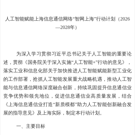
人工
智能
赋能上海
信息通信网络
“智网上海”行动计划（2026
—
2028年）
为深入
学习贯彻
习近平总书记关于人工智能的重要
论
述，
贯
彻
《国务院关于深入实
施“人工智能+”行动
的意见》
，
落实
工业和信息化部关于加快推进人工智能赋能新型工业化
的工作部署，抢抓人工智能发展重大战略机遇
，
推动人工智
能与信息通信
网络深度融合创新
，持续巩固提升信息通信业
竞争优势
和领先地位
，促进信息通信业高质量发展，
结合
《上海信息通信业打
造“新质模都”助力人工智能创新融合发
展的指导意见》及
上海实际，
制定本行动计划。
一、
主要
目标