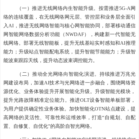
（一）
推进无线网络内生智能升级。
按需推进
5G-A
网
络的连续覆盖，
在无线网络网元层、管控层和业务层全面引
入
AI
，
推进无线
网络
智能与核心网智能协同
，
部署移动通信
网智能网络数据分析功能（
NWDAF
）
，
构建新一代智能无
线网络。
部署无线智能板，提升无线基站实时感知和
AI
推理
能力
；升级站点
智能配电系统，提升智能节能能力；升级智
能波束跟踪天线
，
提升动态波束调控能力
。
（
二
）
推动
全光
网络向智能化演进。
持续推进万兆光
网建设布局，
加速
AI
技术与光网络进一步融合，围绕网络资
源优化、业务体验提升开展智能化升级。
升级
智能光模块，
提升光路故障精准定位能力
。
推进
OLT
设备智能单板部署，
为用户提供确定
性
业务体验。加快智能化
OTN
站点建设，提
高网络的灵活性、可靠性和运维效率，
打造“自规划、自配
置、自修复、自优化”的高
阶自智光网络。