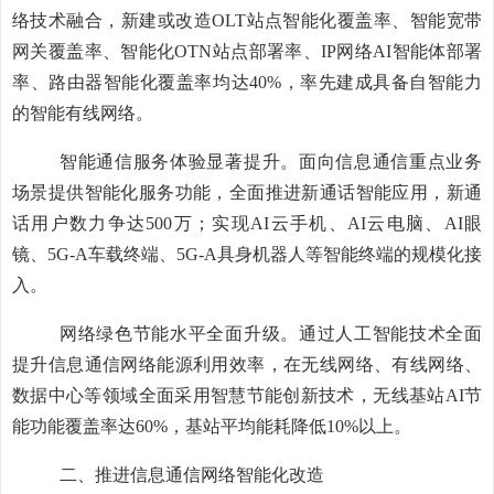
络技术融合
，
新建或改造
OLT
站点智能
化
覆盖率、智能宽带
网关覆盖率、智能化
OTN
站点部署率
、
IP
网络
AI
智能体部署
率
、
路由器智能
化
覆盖率均达
40%
，率先建成具备自智能力
的智能有线网络。
智能
通信服务
体验
显著提升
。
面向
信息通信
重点业务
场景
提供智能化服务
功能，全面推进新通话智能应用，新通
话用户数力争达
500
万；
实现
AI
云
手机
、
AI
云电脑、
AI
眼
镜
、
5G-A
车
载终端、
5G-A
具身机器人
等智能终端的规模化接
入
。
网络绿色节能
水平全面
升级。
通过人工智能技术全面
提升信息通信网络
能源利用效率，在无线网络、有线网络、
数据中心等领域全面采用智慧节能创新技术，
无线基站
AI
节
能功能覆盖率
达
60
%
，基站
平均
能耗降低
10%
以上。
二、
推进信息通信网络智能化改造