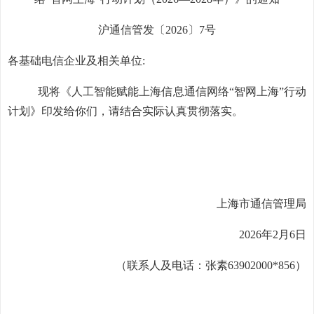
沪通信管
发
〔
202
6
〕
7
号
各基础电信企业及相关单位
:
现将《人工智能赋能上海信息通信网
络“智网上海”行
动
计划》印发给你们，请结合实际认真贯彻落实。
上海市通信管理局
2026
年
2
月
6
日
（联系人及电话：张素
63902000*856
）