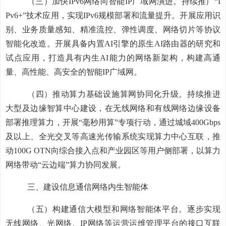
（三）
加快
IPv6
网络
向智能
IP
广域网演进。
持续
推广“
I
Pv6
+”
技术应用，实现
IPv6
规模部署和流量提升。开展应用识
别、业务质量感知、精准流控、弹性调度
、网络切片
等协议
智能化改造。开展具备内置
AI
引擎的原生
AI
路由器的研究和
试点应用，打造具有内生
AI
能力的网络新架构，构建高通
量、高性能、高安全的智能
IP
广域网。
（四）推动算力基础设施算网协同化升级。
持续推进
大型及边缘智算中心建设，在无线网络和有线网络边缘设备
部署推理算力，开
展“毫秒用算”专
项行动，通过
城域
400Gbps
及以上、全光交叉等高速光传输系统
实现算力中心互联
，推
动
100G OTN
向综合接入点和产业园区等用户侧部署，以
算力
网络
带
动“云边端”
算力协同发展
。
三、
建设信息通信网络内生
智能体
（五）构建通信大模型和网络智能体平台。
逐步实现
无线网络、光网络、
IP
网络等运营运维管理平台的接口互联