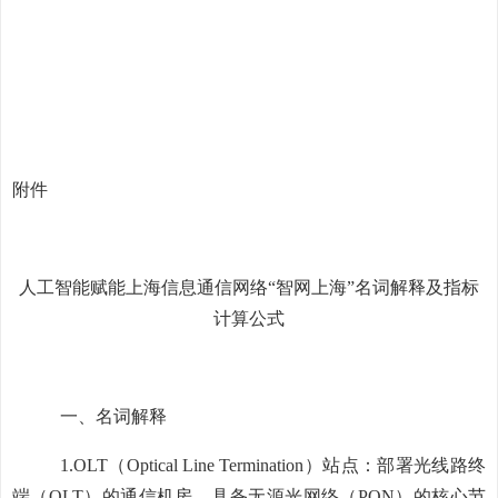
附件
人工
智能
赋能上海
信息通信网络
“智网上海”
名词解释及
指标
计算公式
一、
名词解释
1.OLT
（
Optical Line Termination
）站点：部署光线路终
端（
OLT
）的通信机房。具备无源光网络（
PON
）的核心节