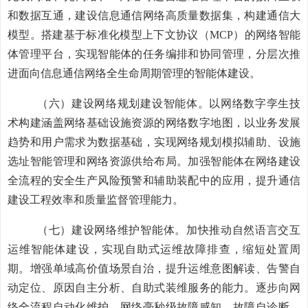
和数据互通，建设信息通信网络高质量数据集，构建通信大
模型。搭建基于标准化模型上下文协议（
MCP
）的网络智能
体管理平台，实现智能体的任务编排和协同管理，分层次推
进面向信息通信网络全生命周期管理的智能体建设。
（六）建设网络规划建设智能体。
以网络数字孪生技
术构建涵盖网络基础设施资源的网络数字地图，以业务发展
趋势和用户需求为数据基础，实现网络规划模拟辅助、设施
选址智能管理和网络资源供给布局。加强智能体在网络建设
全流程的安全生产风险预警和辅助装配中的应用，提升通信
建设工程效率和质量监督管理能力。
（七）建设
网络维护智能体
。
加快推动
自然语言交互
运维
智能体建设
，
实现自助式运维
故障排查，缩短处置
周
期。
增强单域高价值场景自治
，提升
运维意图解读、告警自
动定位
、
原因
自主
分析
、自助式装维服务的
能力
。逐步向
网
络全流程自动化维护，网络毫秒级故障感知、故障自诊断、