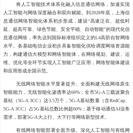
将人工智能技术体系化融入
信息通信网络，加速实现
人工智能与网络深度融合
和双向赋能
。到
2028
年底，上海
信
息通信网络
智能化体系初步形成，
建
设
“高速泛在、超低时
延、超高可靠、绿色节能、安全平稳、自动智能”的
现代化
信
息通信
网络
，
率先达到国际标准组织定义的
L4
高阶自智网络
水平
。各基础电信企业
初步具备智能化供给调度网络资源能
力，构建通信大模型和网络智能体，
在网络规划、建设、运
维、优化等全环节实现人工智能广泛应用，网络智能体建设
和应用形成全国示范。
无线网络智能
水平
显著提升。
全面构建无线网络原生
智能
能力，
无线智能化
渗透率达
60
%
；
全市
5G-A
三载波聚合
基站（
5G-A 3CC
）达
3.5
万个，
5G-A
基站数量（含
RedCap
、
5G-A 3CC
）占
5G
基站总数比例超
60
%
；基于
移动通信
AI
业务
需求，部署
5G-A
大上行、大下行等网络新型技术。
有线网络智能
部署
全面
升级
。
深化人工智能与有线网