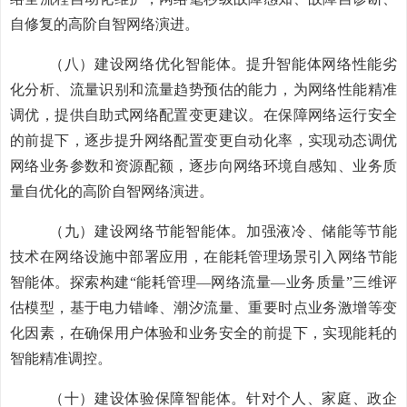
自修复的高阶自智网络
演进。
（八）建设
网络优化智能体
。
提升智能体
网络
性能
劣
化
分析
、流量识别和流量趋势预估的
能力
，为
网络性能精准
调优
，提供自助式
网络配置变更
建议。在保障网络运行安全
的前提下，逐步
提升网络配置变更自动化率
，实现
动态调
优
网络业务参数和资源
配额
，逐步向
网络环境自感知、业务质
量自优化
的高阶自智网络演进。
（九）建设网络节能智能体。
加强液冷、储能等节能
技术在网络设施中部署应用，在能耗管理场景引入网络节能
智能体。探索构
建“能耗管理
—
网络流量
—
业务质量”三
维评
估模型，基于电力错峰、潮汐流量、重要时点业务激增等变
化因素，在确保用户体验和业务安全的前提下，实现能耗的
智能精准调控。
（十）建设
体验保障智能体
。
针对个人、家庭、
政企