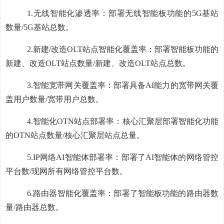
1.
无线智能化渗透率：部署无线智能板功能的
5G
基站
数量
/5G
基站总数。
2.
新建
/
改造
OLT
站点智能化覆盖率：部署智能板功能的
新建、改造
OLT
站点数量
/
新建、改造
OLT
站点总数。
3.
智能宽带网关覆盖率：部署具备
AI
能力的宽带网关覆
盖用户数量
/
宽带用户总数。
4.
智能化
OTN
站点部署率：核心汇聚层部署智能化功能
的
OTN
站点数量
/
核心汇聚层站点总量。
5.
IP
网络
AI
智能体部署率：部署了
AI
智能体的网络管控
平台数
/
现网所有网络管控平台数。
6.
路由器智能化覆盖率：部署了智能板功能的路由器数
量
/
路由器总数。