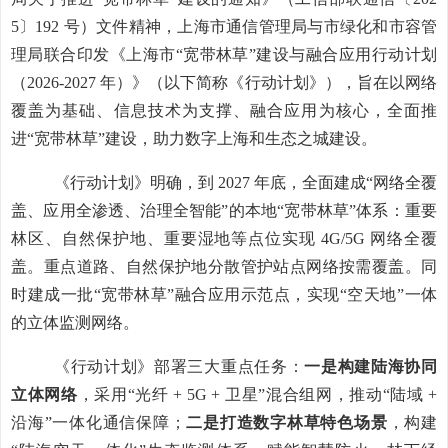
5
〕
192
号）文件精神，上海市通信管理局与市绿化和市容管
理局联合印发《上海市
“
宽带林草
”
建设与融合应用行动计划
（
2026-2027
年）》（以下简称《行动计划》），旨在以网络
覆盖为基础、信息技术为支撑、融合应用为核心，全面推
进
“
宽带林草
”
建设，助力数字上海
和生态之城
建设。
《行动计划》明确，到
2027
年底，全面建成
“
网络全覆
盖、应用全渗透、治理全智能
”
的
本地
“
宽带林草
”
体系：
重要
林区、自然保护地、重要湿地等
点位实现
4G/5G
网络全覆
盖
。
重点道路
、
自然保护地分散管护站点网络按需覆盖。同
时建成一批
“
宽带林草
”
融合应用示范点，实现
“
空天地
”
一体
的立体监测网络。
《行动计划》部署三大重点任务：
一是构建陆海协同
立体网络
，采用
“
光纤
+ 5G +
卫星
”
混合组网，推动
“
陆域
+
沿海
”
一体化通信保障；
二是打造数字林草特色场景
，构建