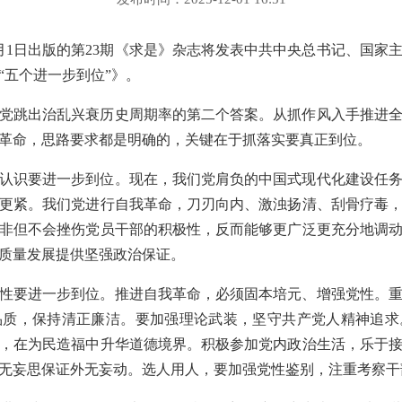
12月1日出版的第23期《求是》杂志将发表中共中央总书记、国
“五个进一步到位”》。
党跳出治乱兴衰历史周期率的第二个答案。从抓作风入手推进
革命，思路要求都是明确的，关键在于抓落实要真正到位。
认识要进一步到位。现在，我们党肩负的中国式现代化建设任
更紧。我们党进行自我革命，刀刃向内、激浊扬清、刮骨疗毒
非但不会挫伤党员干部的积极性，反而能够更广泛更充分地调
质量发展提供坚强政治保证。
性要进一步到位。推进自我革命，必须固本培元、增强党性。
品质，保持清正廉洁。要加强理论武装，坚守共产党人精神追求
，在为民造福中升华道德境界。积极参加党内政治生活，乐于
无妄思保证外无妄动。选人用人，要加强党性鉴别，注重考察干