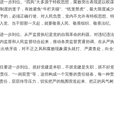
进一步到位。“四风”大多源于特权思想，腐败突出表现是以权
制度的笼子，有效避免“牛栏关猫”、“纸笼禁虎”，最大限度减
予的，必须正确行使、对人民负责，党内不允许有特权思想、
入党、当干部那一天起，就要敬畏人民、敬畏组织、敬畏法纪。
进一步到位。从严监督执纪是党的自我革命的利器。对违纪违
内监督和人民监督结合起来，推动各类监督贯通协调。在从严
长出铁牙齿，对不正之风和腐败现象露头就打、严肃查处，向全
任要进一步到位。抓好党建是本职，不抓党建是失职，抓不好
责任、“一岗双责”等，这些构成一个完整的责任链条，每一种
责任，层层传导压力，切实把严的氛围营造起来、把正的风气树