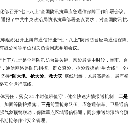
信息化部召开“七下八上”全国防汛抗旱应急通信保障工作部署会议
，通报了中共中央政治局防汛抗旱部署会议要求，对全国防汛抗
即组织召开上海市通信行业“七下八上”防汛防台应急通信保
有线公司等单位相关负责同志参加会议。
“七下八上”是全年防汛防台最关键、风险最集中时段，暴雨、
，通信网络是防汛指挥、群众避险、抢险救援的“生命线”，
，坚持
“防大汛、抢大险、救大灾”
底线思维，以最高标准、最严
络安全运行底线。
体责任，落实 24 小时值班值守，健全快速灾情报送机制；
二是
、加固等防护措施；
三是
前置抢修队伍、应急通信车、卫星通
强气象预警联动，保障重点区域通信畅通，同步推送防汛防台
汛期抢修作业安全管理。