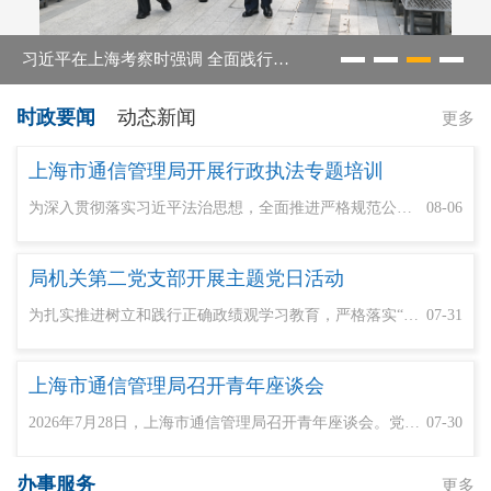
习近平在上海考察时强调 全面践行人民城市理念 高质量推进城市更新
时政要闻
动态新闻
更多
上海市通信管理局开展行政执法专题培训
为深入贯彻落实习近平法治思想，全面推进严格规范公正文明执法，切实解决一线执法“痛点”“堵点”，2026年8月4日，我局开展为期一天的行政执法能力提升专题培训。本次培训打破传统模式，采用“模拟法庭实战推演+专家授课精讲”的沉浸式教学模式，让执法人员在实战演练中积累经验、在专业授课中夯实理论。局全体一线执法人员参加培训。
08-06
局机关第二党支部开展主题党日活动
为扎实推进树立和践行正确政绩观学习教育，严格落实“四下基层”工作部署，持续深化政企党建联建，近日，上海市通信管理局机关第二党支部联合中国移动上海公司宝山分公司网络部党支部，共同开展“党建联建聚合力 政企同心践初心”联学共建主题党日活动。局党组成员、副局长贺丰出席，局机关第二党支部全体党员参加。宝山区通信管理办公室各成员单位党员代表列席。
07-31
上海市通信管理局召开青年座谈会
2026年7月28日，上海市通信管理局召开青年座谈会。党组书记、局长高炬出席会议并讲话。局党组成员、纪检组长谭绫，局机关党委、人事处、团委负责同志及局系统青年同志代表参加会议。会议集中学习习近平总书记在庆祝中国共产党成立105周年大会上的重要讲话及在2026世界人工智能大会暨人工智能全球治理高级别会议开幕式上的主旨讲话精神，传达学习全国工业和信息化主管部门负责同志座谈会和十二届上海市委九次全会精神。
07-30
办事服务
更多